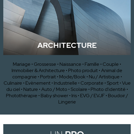
ARCHITECTURE
Mariage
•
Grossesse
•
Naissance
•
Famille
•
Couple
•
Immobilier & Architecture
•
Photo produit
•
Animal de
compagnie
•
Portrait
•
Mode/Book
•
Nu / Artistique
•
Culinaire
•
Evènement
•
Industrielle
•
Corporate
•
Sport
•
Vue
du ciel
•
Nature
•
Auto / Moto
•
Scolaire
•
Photo d'identité
•
Photothérapie
•
Baby shower
•
Iris
•
EVG / EVJF
•
Boudoir /
Lingerie