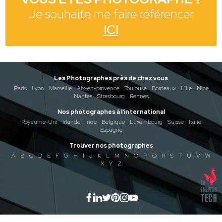
Je souhaite me faire référencer
ICI
Les Photographes près de chez vous
Paris
Lyon
Marseille
Aix-en-provence
Toulouse
Bordeaux
Lille
Nice
Nantes
Strasbourg
Rennes
Nos photographes à l'international
Royaume-Uni
Irlande
Inde
Belgique
Luxembourg
Suisse
Italie
Espagne
Trouver nos photographes
A
B
C
D
E
F
G
H
I
J
K
L
M
N
O
P
Q
R
S
T
U
V
W
X
Y
Z